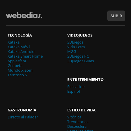
SUBIR
TECNOLOGÍA
VIDEOJUEGOS
Xataka
3DJuegos
Xataka Móvil
Vida Extra
Xataka Android
MGG
Xataka Smart Home
3DJuegos PC
Applesfera
3DJuegos Guías
Genbeta
Mundo Xiaomi
Territorio S
ENTRETENIMIENTO
Sensacine
Espinof
GASTRONOMÍA
ESTILO DE VIDA
Directo al Paladar
Vitónica
Trendencias
Decoesfera
Compradiccion