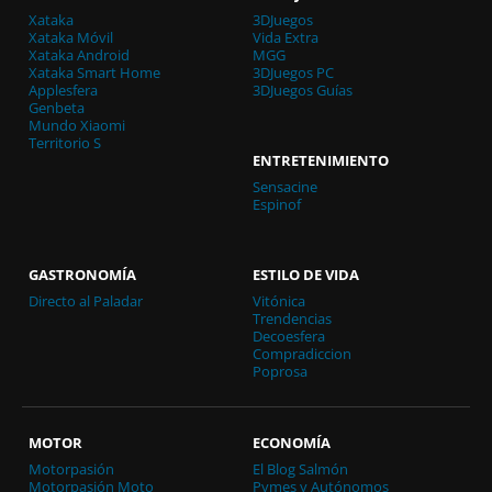
Xataka
3DJuegos
Xataka Móvil
Vida Extra
Xataka Android
MGG
Xataka Smart Home
3DJuegos PC
Applesfera
3DJuegos Guías
Genbeta
Mundo Xiaomi
Territorio S
ENTRETENIMIENTO
Sensacine
Espinof
GASTRONOMÍA
ESTILO DE VIDA
Directo al Paladar
Vitónica
Trendencias
Decoesfera
Compradiccion
Poprosa
MOTOR
ECONOMÍA
Motorpasión
El Blog Salmón
Motorpasión Moto
Pymes y Autónomos