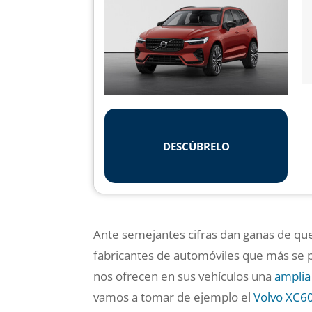
DESCÚBRELO
Ante semejantes cifras dan ganas de qued
fabricantes de automóviles que más se 
nos ofrecen en sus vehículos una
amplia
vamos a tomar de ejemplo el
Volvo XC6