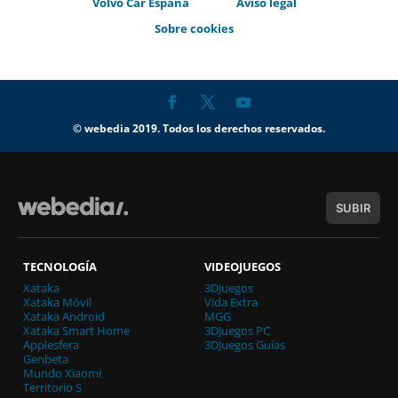
Volvo Car España
Aviso legal
Sobre cookies
© webedia 2019. Todos los derechos reservados.
SUBIR
TECNOLOGÍA
VIDEOJUEGOS
Xataka
3DJuegos
Xataka Móvil
Vida Extra
Xataka Android
MGG
Xataka Smart Home
3DJuegos PC
Applesfera
3DJuegos Guías
Genbeta
Mundo Xiaomi
Territorio S