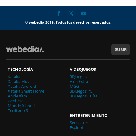
© webedia 2019. Todos los derechos reservados.
SUBIR
TECNOLOGÍA
VIDEOJUEGOS
Xataka
3DJuegos
Xataka Móvil
Vida Extra
Xataka Android
MGG
Xataka Smart Home
3DJuegos PC
Applesfera
3DJuegos Guías
Genbeta
Mundo Xiaomi
Territorio S
ENTRETENIMIENTO
Sensacine
Espinof