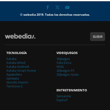
© webedia 2019. Todos los derechos reservados.
SUBIR
TECNOLOGÍA
VIDEOJUEGOS
Xataka
3DJuegos
Xataka Móvil
Vida Extra
Xataka Android
MGG
Xataka Smart Home
3DJuegos PC
Applesfera
3DJuegos Guías
Genbeta
Mundo Xiaomi
Territorio S
ENTRETENIMIENTO
Sensacine
Espinof