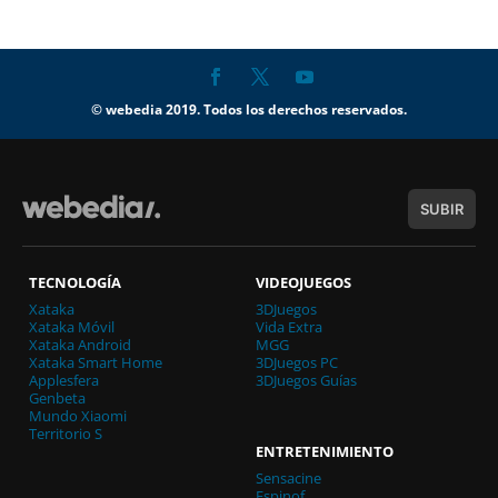
© webedia 2019. Todos los derechos reservados.
SUBIR
TECNOLOGÍA
VIDEOJUEGOS
Xataka
3DJuegos
Xataka Móvil
Vida Extra
Xataka Android
MGG
Xataka Smart Home
3DJuegos PC
Applesfera
3DJuegos Guías
Genbeta
Mundo Xiaomi
Territorio S
ENTRETENIMIENTO
Sensacine
Espinof