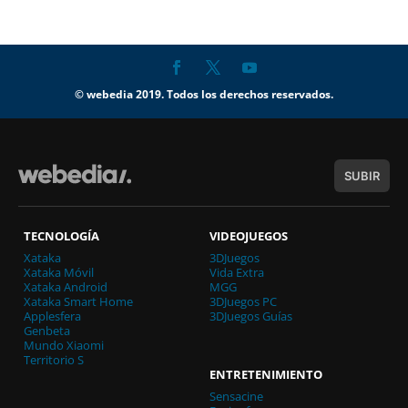
© webedia 2019. Todos los derechos reservados.
SUBIR
TECNOLOGÍA
VIDEOJUEGOS
Xataka
3DJuegos
Xataka Móvil
Vida Extra
Xataka Android
MGG
Xataka Smart Home
3DJuegos PC
Applesfera
3DJuegos Guías
Genbeta
Mundo Xiaomi
Territorio S
ENTRETENIMIENTO
Sensacine