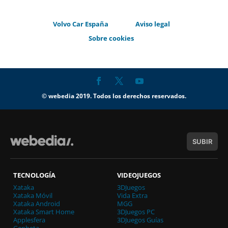
Volvo Car España
Aviso legal
Sobre cookies
© webedia 2019. Todos los derechos reservados.
SUBIR
TECNOLOGÍA
VIDEOJUEGOS
Xataka
3DJuegos
Xataka Móvil
Vida Extra
Xataka Android
MGG
Xataka Smart Home
3DJuegos PC
Applesfera
3DJuegos Guías
Genbeta