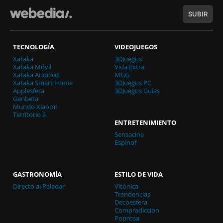
SUBIR
TECNOLOGÍA
VIDEOJUEGOS
Xataka
3DJuegos
Xataka Móvil
Vida Extra
Xataka Android
MGG
Xataka Smart Home
3DJuegos PC
Applesfera
3DJuegos Guías
Genbeta
Mundo Xiaomi
Territorio S
ENTRETENIMIENTO
Sensacine
Espinof
GASTRONOMÍA
ESTILO DE VIDA
Directo al Paladar
Vitónica
Trendencias
Decoesfera
Compradiccion
Poprosa