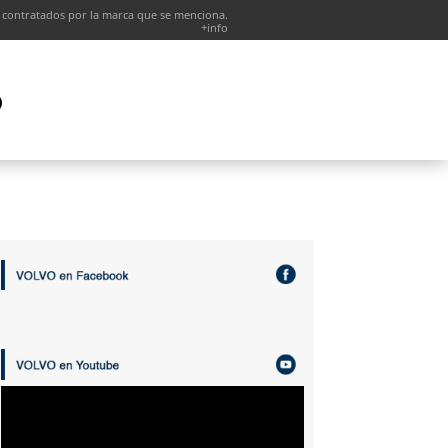
 contratados por la marca que se menciona.
+info