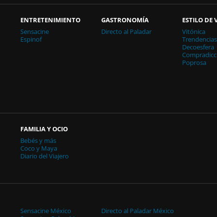
ENTRETENIMIENTO
GASTRONOMÍA
ESTILO DE 
Sensacine
Directo al Paladar
Vitónica
Espinof
Trendencia
Decoesfera
Compradicc
Poprosa
FAMILIA Y OCIO
Bebés y más
Coco y Maya
Diario del Viajero
Sensacine México
Directo al Paladar México