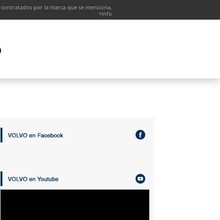
 contratados por la marca que se menciona.
+info