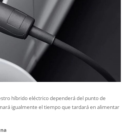
stro híbrido eléctrico dependerá del punto de
ará igualmente el tiempo que tardará en alimentar
rna