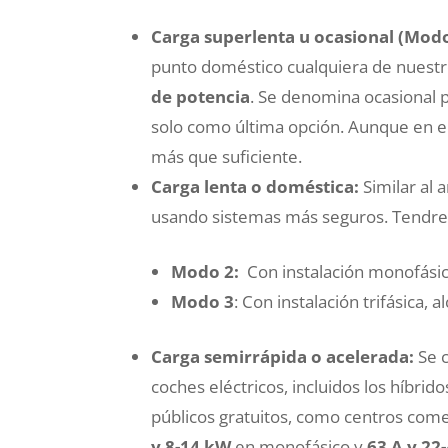
Carga superlenta u ocasional (Modo
punto doméstico cualquiera de nuest
de potencia
. Se denomina ocasional p
solo como última opción. Aunque en el
más que suficiente.
Carga lenta o doméstica:
Similar al 
usando sistemas más seguros. Tendre
Modo 2:
Con instalación monofási
Modo 3
: Con instalación trifásica,
Carga semirrápida o acelerada:
Se c
coches eléctricos, incluidos los híbri
públicos gratuitos, como centros com
y 8-14 kW
en monofásico y
63 A y 22