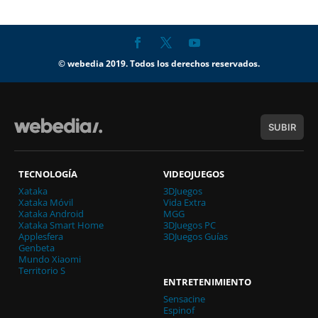
© webedia 2019. Todos los derechos reservados.
SUBIR
TECNOLOGÍA
VIDEOJUEGOS
Xataka
3DJuegos
Xataka Móvil
Vida Extra
Xataka Android
MGG
Xataka Smart Home
3DJuegos PC
Applesfera
3DJuegos Guías
Genbeta
Mundo Xiaomi
Territorio S
ENTRETENIMIENTO
Sensacine
Espinof