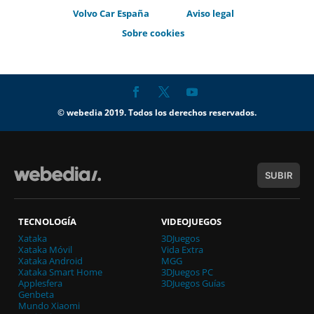
Volvo Car España
Aviso legal
Sobre cookies
© webedia 2019. Todos los derechos reservados.
SUBIR
TECNOLOGÍA
VIDEOJUEGOS
Xataka
3DJuegos
Xataka Móvil
Vida Extra
Xataka Android
MGG
Xataka Smart Home
3DJuegos PC
Applesfera
3DJuegos Guías
Genbeta
Mundo Xiaomi