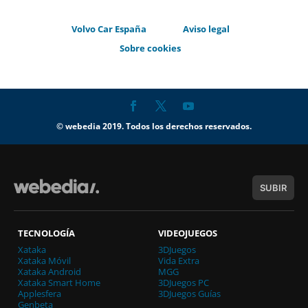
Volvo Car España
Aviso legal
Sobre cookies
© webedia 2019. Todos los derechos reservados.
SUBIR
TECNOLOGÍA
VIDEOJUEGOS
Xataka
3DJuegos
Xataka Móvil
Vida Extra
Xataka Android
MGG
Xataka Smart Home
3DJuegos PC
Applesfera
3DJuegos Guías
Genbeta