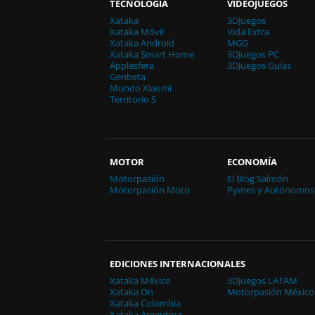
TECNOLOGÍA
VIDEOJUEGOS
Xataka
3DJuegos
Xataka Móvil
Vida Extra
Xataka Android
MGG
Xataka Smart Home
3DJuegos PC
Applesfera
3DJuegos Guías
Genbeta
Mundo Xiaomi
Territorio S
MOTOR
ECONOMÍA
Motorpasión
El Blog Salmón
Motorpasión Moto
Pymes y Autónomos
EDICIONES INTERNACIONALES
Xataka México
3DJuegos LATAM
Xataka On
Motorpasión México
Xataka Colombia
Xataka Argentina