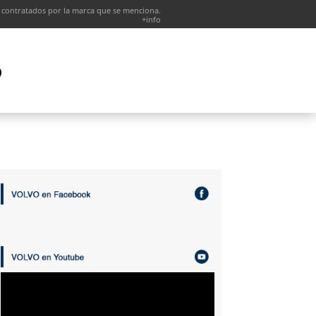
 contratados por la marca que se menciona.
+info