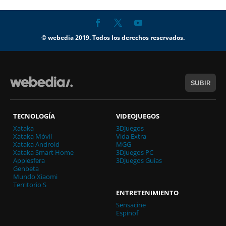
© webedia 2019. Todos los derechos reservados.
SUBIR
TECNOLOGÍA
VIDEOJUEGOS
Xataka
3DJuegos
Xataka Móvil
Vida Extra
Xataka Android
MGG
Xataka Smart Home
3DJuegos PC
Applesfera
3DJuegos Guías
Genbeta
Mundo Xiaomi
Territorio S
ENTRETENIMIENTO
Sensacine
Espinof