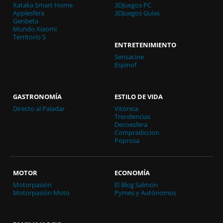
Xataka Smart Home
3DJuegos PC
Applesfera
3DJuegos Guías
Genbeta
Mundo Xiaomi
Territorio S
ENTRETENIMIENTO
Sensacine
Espinof
GASTRONOMÍA
ESTILO DE VIDA
Directo al Paladar
Vitónica
Trendencias
Decoesfera
Compradiccion
Poprosa
MOTOR
ECONOMÍA
Motorpasión
El Blog Salmón
Motorpasión Moto
Pymes y Autónomos