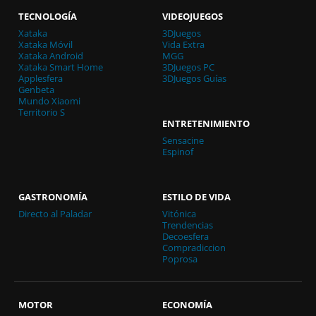
TECNOLOGÍA
VIDEOJUEGOS
Xataka
3DJuegos
Xataka Móvil
Vida Extra
Xataka Android
MGG
Xataka Smart Home
3DJuegos PC
Applesfera
3DJuegos Guías
Genbeta
Mundo Xiaomi
Territorio S
ENTRETENIMIENTO
Sensacine
Espinof
GASTRONOMÍA
ESTILO DE VIDA
Directo al Paladar
Vitónica
Trendencias
Decoesfera
Compradiccion
Poprosa
MOTOR
ECONOMÍA