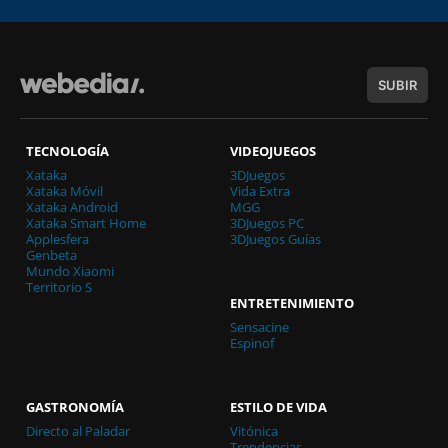
SUBIR
TECNOLOGÍA
VIDEOJUEGOS
Xataka
3DJuegos
Xataka Móvil
Vida Extra
Xataka Android
MGG
Xataka Smart Home
3DJuegos PC
Applesfera
3DJuegos Guías
Genbeta
Mundo Xiaomi
Territorio S
ENTRETENIMIENTO
Sensacine
Espinof
GASTRONOMÍA
ESTILO DE VIDA
Directo al Paladar
Vitónica
Trendencias