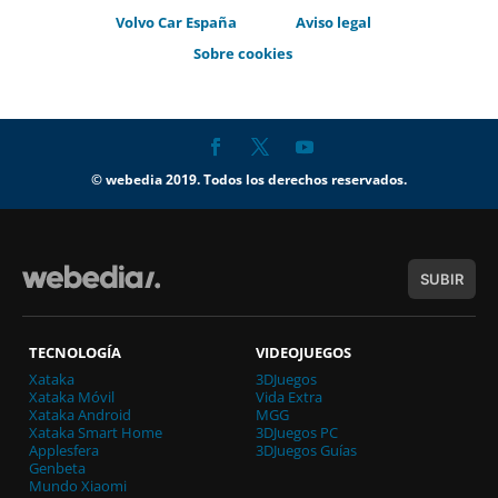
Volvo Car España
Aviso legal
Sobre cookies
© webedia 2019. Todos los derechos reservados.
SUBIR
TECNOLOGÍA
VIDEOJUEGOS
Xataka
3DJuegos
Xataka Móvil
Vida Extra
Xataka Android
MGG
Xataka Smart Home
3DJuegos PC
Applesfera
3DJuegos Guías
Genbeta
Mundo Xiaomi